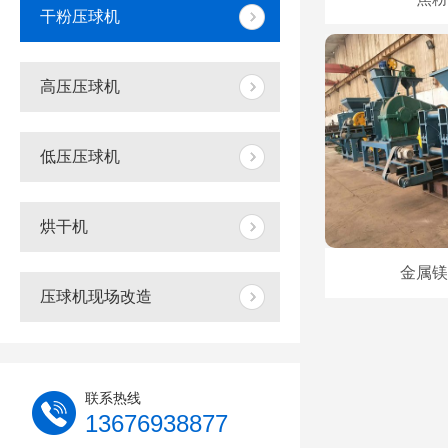
干粉压球机
高压压球机
低压压球机
烘干机
金属镁
压球机现场改造
联系热线
13676938877