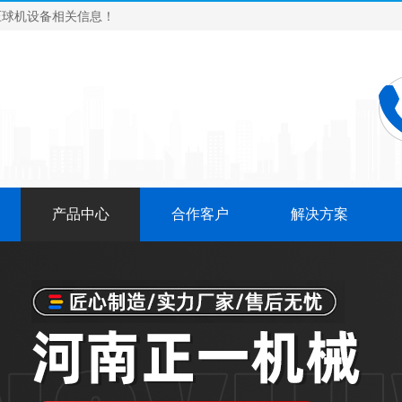
压球机设备相关信息！
产品中心
合作客户
解决方案