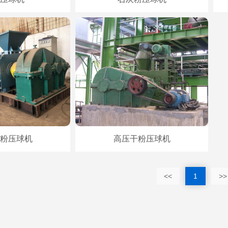
粉压球机
高压干粉压球机
<<
1
>>